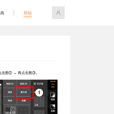
招商
帮助
击图② → 再点击图③。