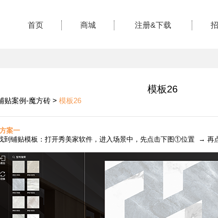
首页
商城
注册&下载
模板26
铺贴案例-魔方砖 >
模板26
·方案一
找到铺贴
模板：打开秀美家软件，进入场景中，先点击下图①位置 → 再点