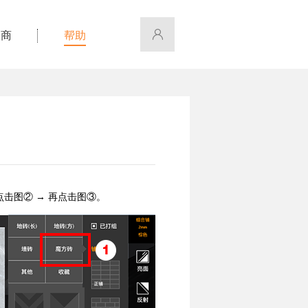
招商
帮助
击图② → 再点击图③。