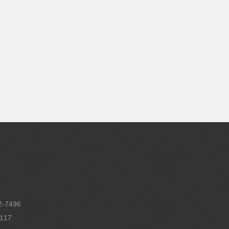
-7496
117